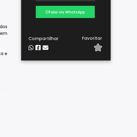
Falar via WhatsApp
ndos
á em
Favoritar
Compartilhar
ta e