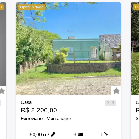
O
Oportunidade
O
Casa
C
254
R$ 2.200,00
R
Ferroviário
-
Montenegro
S
160,00 m²
3
1