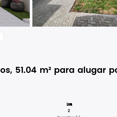
os, 51.04 m² para alugar p
2