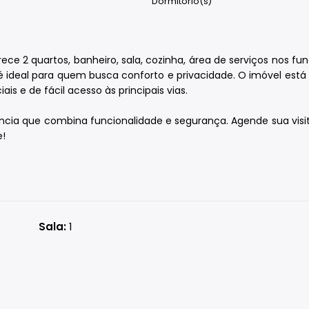
Dormitório(s)
ce 2 quartos, banheiro, sala, cozinha, área de serviços nos fu
é ideal para quem busca conforto e privacidade. O imóvel est
is e de fácil acesso às principais vias.
ncia que combina funcionalidade e segurança. Agende sua visi
e!
Sala:
1